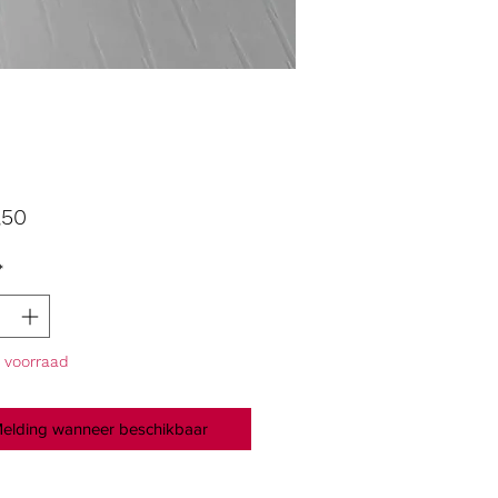
Prijs
,50
*
p voorraad
elding wanneer beschikbaar