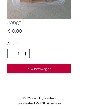
Jenga
Prijs
€ 0,00
Aantal
*
In winkelwagen
©2022 door Ergocentrum
Daverlostraat 75, 8310 Assebroek
Tel: 0473/36.10.53