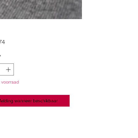
Prijs
74
*
p voorraad
elding wanneer beschikbaar